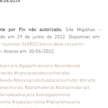
8.08.0024
nte por Pix não autorizado. 
Site Migalhas - 
Informações: TJ/ES. Publicado em 29 de junho de 2022. Disponível em: 
r/quentes/368850/banco-deve-ressarcir-
do
 Acesso em: 30/06/2022.
ebancario
#golpefinanceiro
#pixindevido
hecido
#transacoesdesconhecidas
devida
#desvioprodutivodoconsumidor
#direito
anosmorais
#danomaterial
#danosmateriais
itoriodeadvocacia
#advogadoonline
online
#isabelacristina
#fabianomacario