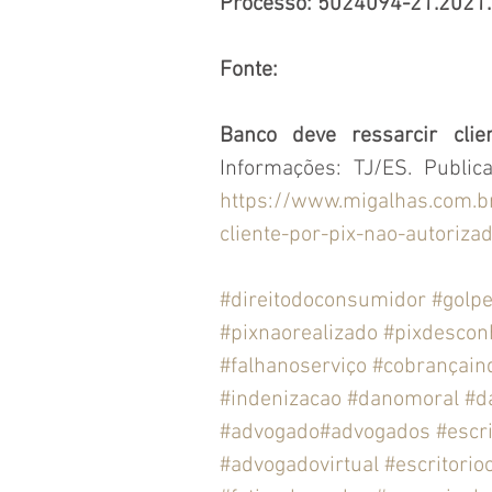
Processo: 5024094-21.2021.
Fonte:
Banco deve ressarcir clie
https://www.migalhas.com.b
cliente-por-pix-nao-autoriza
#direitodoconsumidor
#golp
#pixnaorealizado
#pixdescon
#falhanoserviço
#cobrançain
#indenizacao
#danomoral
#d
#advogado
#advogados
#escr
#advogadovirtual
#escritorio