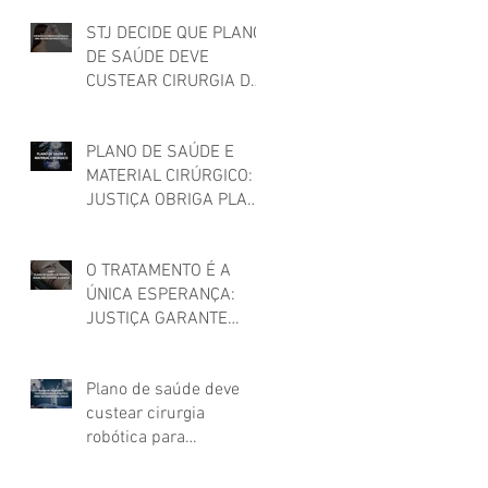
STJ DECIDE QUE PLANO
DE SAÚDE DEVE
CUSTEAR CIRURGIA DE
FEMINIZAÇÃO FACIAL
PARA MULHER TRANS
PLANO DE SAÚDE E
MATERIAL CIRÚRGICO:
JUSTIÇA OBRIGA PLANO
DE SAÚDE A CUSTEAR
MATERIAIS UTILIZADOS
O TRATAMENTO É A
EM CIRURGIA
ÚNICA ESPERANÇA:
JUSTIÇA GARANTE
TERAPIA CAR-T PARA
CÂNCER!
Plano de saúde deve
custear cirurgia
robótica para
tratamento de câncer,
decide STJ!