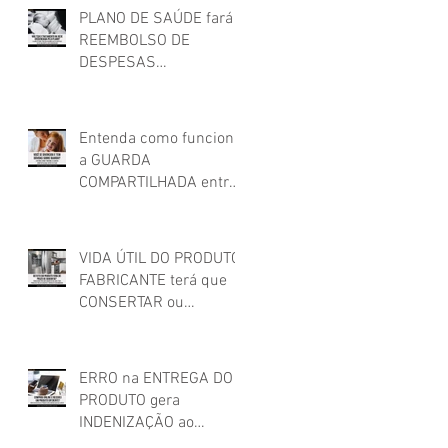
PLANO DE SAÚDE fará
REEMBOLSO DE
DESPESAS
HOSPITALARES feitas
em estabelecimento
não credenciado!
Entenda como funciona
a GUARDA
COMPARTILHADA entre
os pais após o
relacionamento
conjugal
VIDA ÚTIL DO PRODUTO:
FABRICANTE terá que
CONSERTAR ou
SUBSTITUIR PRODUTO
que apresentou
DEFEITO FORA DO
ERRO na ENTREGA DO
PRAZO DE GARANTIA
PRODUTO gera
INDENIZAÇÃO ao
cliente!