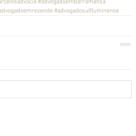
rcelosadvocia
#advogadoembarramansa
advogadoemresende
#advogadosulfluminense