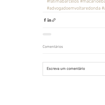
#fatimabarcelos
#macarioeba
#advogadoemvoltaredonda
#
Comentários
Escreva um comentário