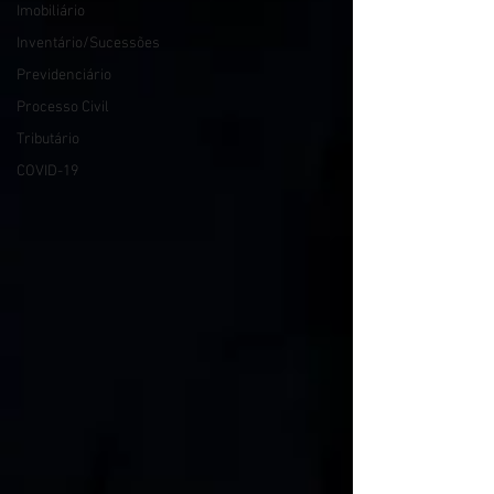
Imobiliário
Inventário/Sucessões
Previdenciário
Processo Civil
Tributário
COVID-19