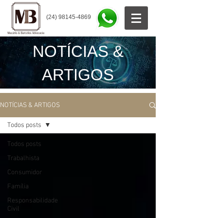
(24) 98145-4869
NOTÍCIAS &
ARTIGOS
NOTÍCIAS & ARTIGOS
Todos posts
Todos posts
Trabalhista
Consumidor
Família
Responsabilidade
Civil