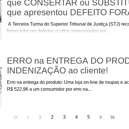
que CONSERTAR ou SUBSTI
que apresentou DEFEITO FO
GARANTIA
​ A Terceira Turma do Superior Tribunal de Justiça (STJ) r
fornecedor por defeitos ocultos apresentados em...
ERRO na ENTREGA DO PROD
INDENIZAÇÃO ao cliente!
Erro na entrega do produto: Uma loja on-line de roupas e a
R$ 522,96 a um consumidor por erro na...
1
2
3
4
5