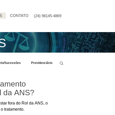
S
CONTATO
(24) 98145-4869
S
ário/Sucessões
Previdenciário
tamento
ol da ANS?
star fora do Rol da ANS, o
 o tratamento.