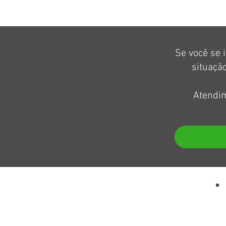
Se você se 
situaçã
Atendim