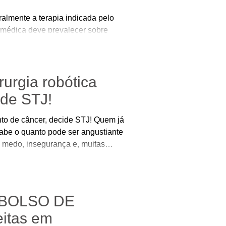
almente a terapia indicada pelo
 médica deve prevalecer sobre
eradoras.
rurgia robótica
ide STJ!
nto de câncer, decide STJ! Quem já
be o quanto pode ser angustiante
 medo, insegurança e, muitas
nte de algo tão sério quanto a
 especialmente em tratamentos
MBOLSO DE
itas em