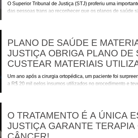
O Superior Tribunal de Justiça (STJ) proferiu uma important
das pessoas trans ao reconhecer que os planos de saúde sã
de feminização facial quando o procedimento integra o proc
indicação médica.
PLANO DE SAÚDE E MATERIA
JUSTIÇA OBRIGA PLANO DE
CUSTEAR MATERIAIS UTILI
CIRURGIA
Um ano após a cirurgia ortopédica, um paciente foi surpre
a R$ 20 mil pelos insumos utilizados no procedimento e te
cadastros de inadimplentes (SPC e SERASA). Diante desse 
liminarmente que o plano de saúde assumisse a dívida junto
pagamento das despesas, sob pena de multa diária, além d
O TRATAMENTO É A ÚNICA 
consumidor dos cadastros de inadimplentes em pou
JUSTIÇA GARANTE TERAPIA
CÂNCER!