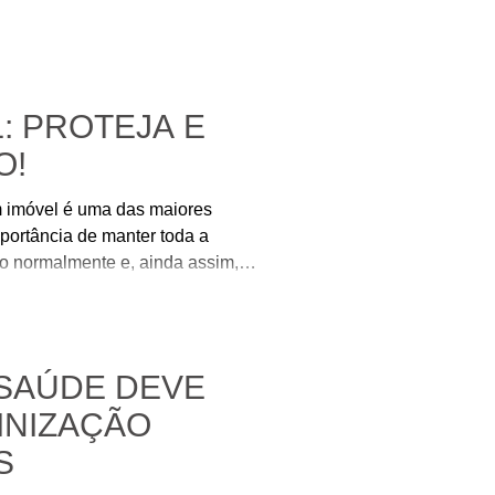
: PROTEJA E
O!
um imóvel é uma das maiores
ortância de manter toda a
o normalmente e, ainda assim,
nciamento ou até mesmo sua
e seu imóvel está irregular
 si
 SAÚDE DEVE
INIZAÇÃO
S