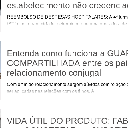
estabelecimento não credencia
REEMBOLSO DE DESPESAS HOSPITALARES: A 4ª turma do 
(STJ), por unanimidade, determinou que uma operadora de.
Entenda como funciona a GU
COMPARTILHADA entre os pai
relacionamento conjugal
Com o fim do relacionamento surgem dúvidas com relação 
ser aplicadas nas relações com os filhos. A...
VIDA ÚTIL DO PRODUTO: FAB