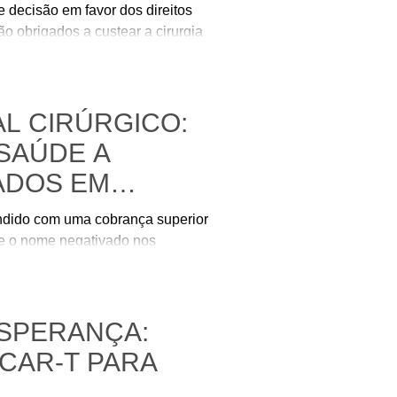
e decisão em favor dos direitos
o obrigados a custear a cirurgia
esso transexualizador e possui
L CIRÚRGICO:
 SAÚDE A
ZADOS EM
endido com uma cobrança superior
ve o nome negativado nos
cenário, a Justiça determinou
 ao hospital ou efetuasse o
e ordenar a retirada do nome do
ESPERANÇA:
 CAR-T PARA