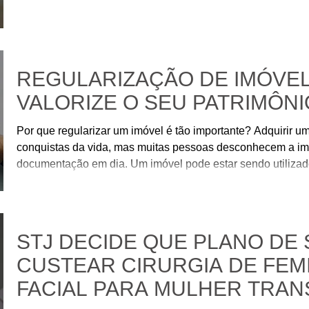
REGULARIZAÇÃO DE IMÓVEL
VALORIZE O SEU PATRIMÔNI
Por que regularizar um imóvel é tão importante? Adquirir 
conquistas da vida, mas muitas pessoas desconhecem a imp
documentação em dia. Um imóvel pode estar sendo utilizad
apresentar irregularidades que dificultam sua venda, fina
transmissão aos herdeiros. Muitas pessoas só descobrem qu
justamente quando mais precisam, conforme destacado nas
STJ DECIDE QUE PLANO DE
CUSTEAR CIRURGIA DE FEM
FACIAL PARA MULHER TRAN