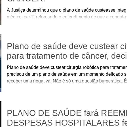
A Justiça determinou que o plano de saúde custeasse integr
médico, car-T, reforçando o entendimento de que a conduta
limitações contratuais ou administrativas impostas pelas op
Plano de saúde deve custear ci
para tratamento de câncer, dec
Plano de saúde deve custear cirurgia robótica para tratame
precisou de um plano de saúde em um momento delicado sa
receber uma negativa. Não é só uma questão burocrática. É
vezes, a sensação de estar completamente desamparado dia
própria saúde. Infelizmente, é muito comum que pacientes,
mais complexos como o câncer, se depare
PLANO DE SAÚDE fará REE
DESPESAS HOSPITALARES fe