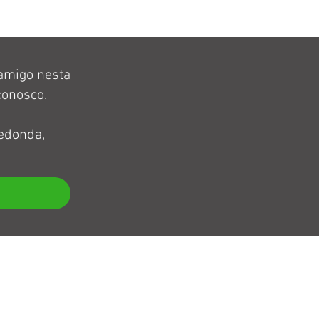
 amigo nesta
conosco.
edonda,