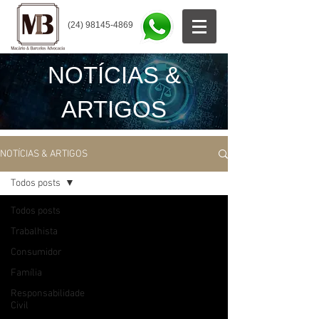
(24) 98145-4869
NOTÍCIAS &
ARTIGOS
NOTÍCIAS & ARTIGOS
Todos posts
Todos posts
Trabalhista
Consumidor
Família
Responsabilidade
Civil