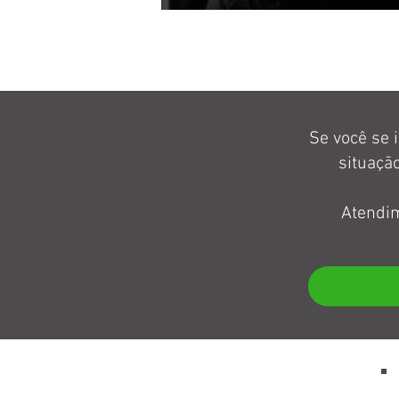
Se você se 
situaçã
Atendim