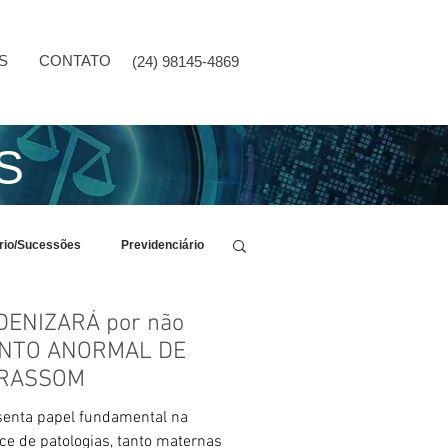
S
CONTATO
(24) 98145-4869
S
ário/Sucessões
Previdenciário
DENIZARÁ por não
MENTO ANORMAL DE
LTRASSOM
esenta papel fundamental na
e de patologias, tanto maternas