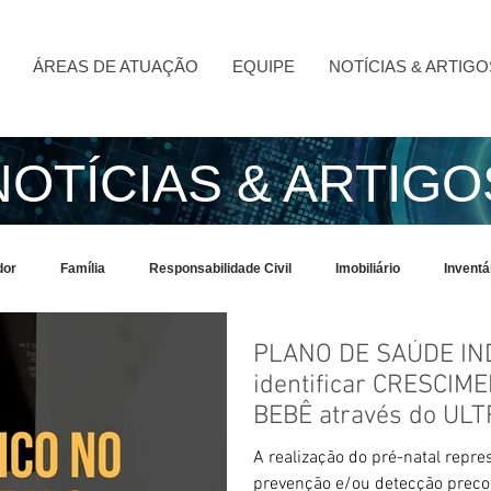
ÁREAS DE ATUAÇÃO
EQUIPE
NOTÍCIAS & ARTIGO
NOTÍCIAS & ARTIGO
dor
Família
Responsabilidade Civil
Imobiliário
Invent
PLANO DE SAÚDE IN
OVID-19
identificar CRESCI
BEBÊ através do U
A realização do pré-natal repr
prevenção e/ou detecção precoc