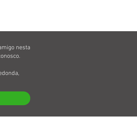
 amigo nesta
conosco.
edonda,