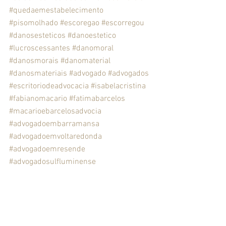
#quedaemestabelecimento
#pisomolhado
#escoregao
#escorregou
#danosesteticos
#danoestetico
#lucroscessantes
#danomoral
#danosmorais
#danomaterial
#danosmateriais
#advogado
#advogados
#escritoriodeadvocacia
#isabelacristina
#fabianomacario
#fatimabarcelos
#macarioebarcelosadvocia
#advogadoembarramansa
#advogadoemvoltaredonda
#advogadoemresende
#advogadosulfluminense