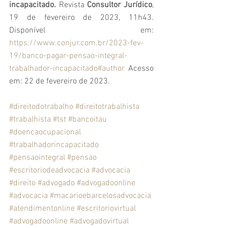
incapacitado. 
Revista 
Consultor Jurídico
, 
19 de fevereiro de 2023, 11h43. 
Disponível em: 
https://www.conjur.com.br/2023-fev-
19/banco-pagar-pensao-integral-
trabalhador-incapacitado#author
 Acesso 
em: 22 de fevereiro de 2023.
#direitodotrabalho
#direitotrabalhista
#trabalhista
#tst
#bancoitau
#doencaocupacional
#trabalhadorincapacitado
#pensaointegral
#pensao
#escritoriodeadvocacia
#advocacia
#direito
 #advogado
#advogadoonline
#advocacia
#macarioebarcelosadvocacia
#atendimentonline
#escritoriovirtual
#advogadoonline
#advogadovirtual