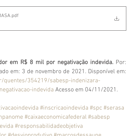
RASA
.pdf
or em R$ 8 mil por negativação indevida.
 Por: 
Redação do Migalhas. Publicado em: 3 de novembro de 2021. Disponível em: 
r/quentes/354219/sabesp-indenizara-
negativacao-indevida
 Acesso em 04/11/2021.
ivacaoindevida
#inscricaoindevida
#spc
#serasa
impanome
#caixaeconomicafederal
#sabesp
evida
#responsabilidadeobjetiva
dor
#desvioprodutivo
#marcosdessaune