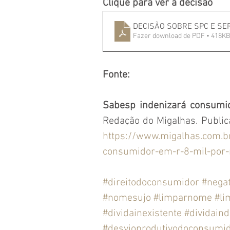
Clique para ver a decisão
DECISÃO SOBRE SPC E SE
Fazer download de PDF • 418KB
Fonte:
Sabesp indenizará consumid
https://www.migalhas.com.b
consumidor-em-r-8-mil-por-
#direitodoconsumidor
#negat
#nomesujo
#limparnome
#l
#dividainexistente
#dividaind
#desvioprodutivodoconsumi