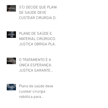
STJ DECIDE QUE PLANO
DE SAÚDE DEVE
CUSTEAR CIRURGIA DE
FEMINIZAÇÃO FACIAL
PARA MULHER TRANS
PLANO DE SAÚDE E
MATERIAL CIRÚRGICO:
JUSTIÇA OBRIGA PLANO
DE SAÚDE A CUSTEAR
MATERIAIS UTILIZADOS
O TRATAMENTO É A
EM CIRURGIA
ÚNICA ESPERANÇA:
JUSTIÇA GARANTE
TERAPIA CAR-T PARA
CÂNCER!
Plano de saúde deve
custear cirurgia
robótica para
tratamento de câncer,
decide STJ!