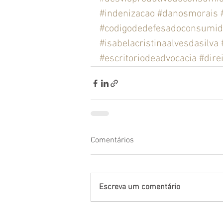
#indenizacao
#danosmorais
#codigodedefesadoconsumid
#isabelacristinaalvesdasilva
#escritoriodeadvocacia
#dire
Comentários
Escreva um comentário