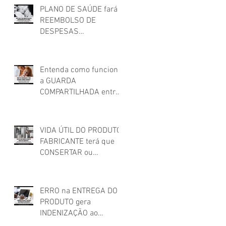
PLANO DE SAÚDE fará
REEMBOLSO DE
DESPESAS
HOSPITALARES feitas
em estabelecimento
não credenciado!
Entenda como funciona
a GUARDA
COMPARTILHADA entre
os pais após o
relacionamento
conjugal
VIDA ÚTIL DO PRODUTO:
FABRICANTE terá que
CONSERTAR ou
SUBSTITUIR PRODUTO
que apresentou
DEFEITO FORA DO
ERRO na ENTREGA DO
PRAZO DE GARANTIA
PRODUTO gera
INDENIZAÇÃO ao
cliente!