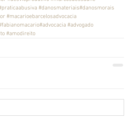
#praticaabusiva
#danosmateriais
#danosmorais
or
#macarioebarcelosadvocacia
#fabianomacario
#advocacia
#advogado
ito
#amodireito