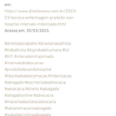
em: 
https://www.direitonews.com.br/2023/
03/tecnico-enfermagem-proibido-sair-
hospital-intervalo-indenizado.html
Acesso em: 30/03/2023.
#direitodotrabalho
#direitotrabalhista
#trabalhista
#dignidadehumana
#tst
#trt1
#intervalointrajornada
#intervalodedescanso
#proibidodesairdohospital
#liberdadedelocomocao
#indenizacao
#advogado
#escritoriodeadvocacia
#advocacia
#direito
#advogado
#adogadoonline
#advocacia
#macarioebarcelosadvocacia
#fabianomacarioadvogado
#isabellacristinaadvogada