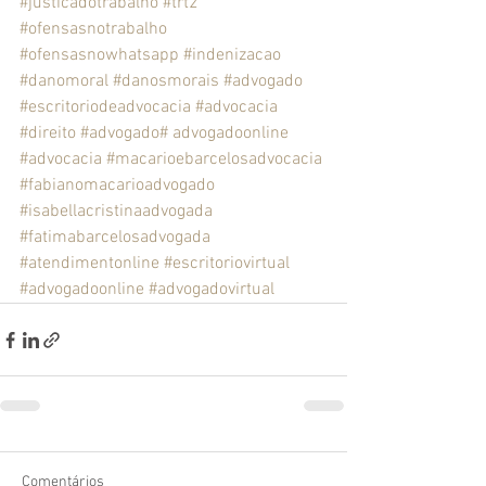
#justicadotrabalho
#trt2
#ofensasnotrabalho
#ofensasnowhatsapp
#indenizacao
#danomoral
#danosmorais
#advogado
#escritoriodeadvocacia
#advocacia
#direito
#advogado
# advogadoonline
#advocacia
#macarioebarcelosadvocacia
#fabianomacarioadvogado
#isabellacristinaadvogada
#fatimabarcelosadvogada
#atendimentonline
#escritoriovirtual
#advogadoonline
#advogadovirtual
Comentários