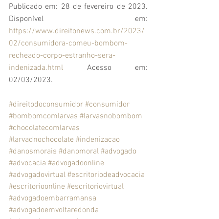
Publicado em: 28 de fevereiro de 2023. 
Disponível em: 
https://www.direitonews.com.br/2023/
02/consumidora-comeu-bombom-
recheado-corpo-estranho-sera-
indenizada.html
 Acesso em: 
02/03/2023.
#direitodoconsumidor
#consumidor
#bombomcomlarvas
#larvasnobombom
#chocolatecomlarvas
#larvadnochocolate
#indenizacao 
#danosmorais
#danomoral
#advogado
#advocacia
#advogadoonline
#advogadovirtual
#escritoriodeadvocacia
#escritorioonline
#escritoriovirtual
#advogadoembarramansa
#advogadoemvoltaredonda