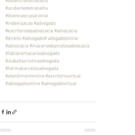
#violencianotrabalho
#acidentedetrabalho
#doencaocupacional
#indenizacao
#advogado
#escritoriodeadvocacia
#advocacia
#direito
#advogado
# adogadoonline
#advocacia
#macarioebarcelosadvocacia
#fabianomacarioadvogado
#isabellacristinaadvogada
#fatimabarcelosadvogada
#atendimentonline
#escritoriovirtual
#advogadoonline
#advogadovirtual