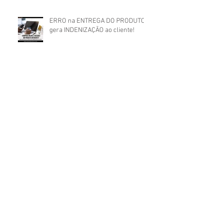
ERRO na ENTREGA DO PRODUTO
gera INDENIZAÇÃO ao cliente!
Arquivo
agosto de 2026
(1)
1 post
julho de 2026
(2)
2 posts
maio de 2026
(1)
1 post
abril de 2026
(2)
2 posts
março de 2024
(2)
2 posts
fevereiro de 2024
(3)
3 posts
janeiro de 2024
(2)
2 posts