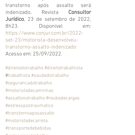
transtorno após assalto será 
indenizado. 
Revista 
Consultor 
Jurídico
, 23 de setembro de 2022, 
8h23. Disponível em: 
https://www.conjur.com.br/2022-
set-23/motorista-desenvolveu-
transtorno-assalto-indenizado
Acesso em: 25/09/2022.
#direitodotrabalho
#direitotrabalhista
#
trabalhista
#saudedotrabalho
#segurancadotrabalho
#motoristadecaminhao
#assaltonotrabalho
#roubodecargas
#estresspostraumatico
#transtornoaposassalto
#motoristadecarreta
#transportedebebidas