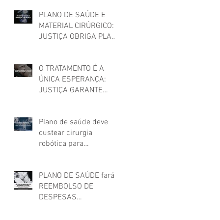
PARA MULHER TRANS
PLANO DE SAÚDE E
MATERIAL CIRÚRGICO:
JUSTIÇA OBRIGA PLANO
DE SAÚDE A CUSTEAR
MATERIAIS UTILIZADOS
O TRATAMENTO É A
EM CIRURGIA
ÚNICA ESPERANÇA:
JUSTIÇA GARANTE
TERAPIA CAR-T PARA
CÂNCER!
Plano de saúde deve
custear cirurgia
robótica para
tratamento de câncer,
decide STJ!
PLANO DE SAÚDE fará
REEMBOLSO DE
DESPESAS
HOSPITALARES feitas
em estabelecimento