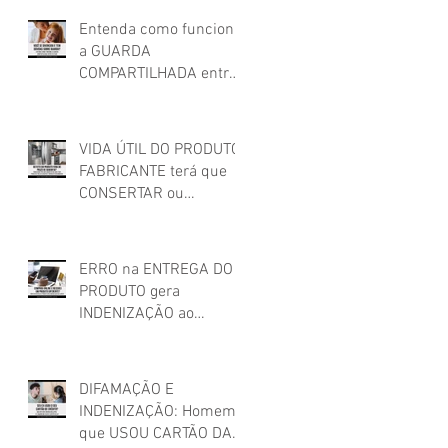
não credenciado!
Entenda como funciona
a GUARDA
COMPARTILHADA entre
os pais após o
relacionamento
conjugal
VIDA ÚTIL DO PRODUTO:
FABRICANTE terá que
CONSERTAR ou
SUBSTITUIR PRODUTO
que apresentou
DEFEITO FORA DO
ERRO na ENTREGA DO
PRAZO DE GARANTIA
PRODUTO gera
INDENIZAÇÃO ao
cliente!
DIFAMAÇÃO E
INDENIZAÇÃO: Homem
que USOU CARTÃO DA