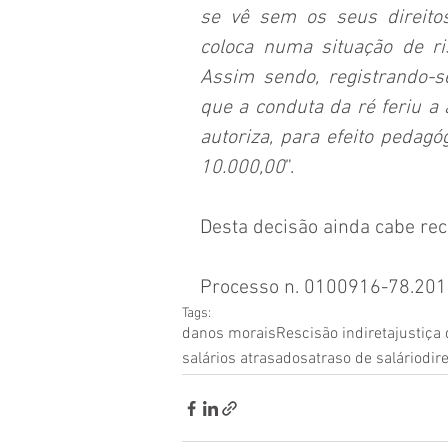
se vê sem os seus direitos
coloca numa situação de ri
Assim sendo, registrando-
que a conduta da ré feriu a
autoriza, para efeito pedagó
10.000,00
”.
Desta decisão ainda cabe rec
Processo n. 0100916-78.201
Tags:
danos morais
Rescisão indireta
justiça
salários atrasados
atraso de salário
dir