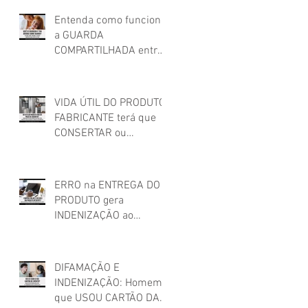
não credenciado!
Entenda como funciona
a GUARDA
COMPARTILHADA entre
os pais após o
relacionamento
conjugal
VIDA ÚTIL DO PRODUTO:
FABRICANTE terá que
CONSERTAR ou
SUBSTITUIR PRODUTO
que apresentou
DEFEITO FORA DO
ERRO na ENTREGA DO
PRAZO DE GARANTIA
PRODUTO gera
INDENIZAÇÃO ao
cliente!
DIFAMAÇÃO E
INDENIZAÇÃO: Homem
que USOU CARTÃO DA