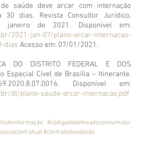
 de saúde deve arcar com internação 
a 30 dias. Revista Consultor Jurídico. 
Publicado em: 7 de janeiro de 2021. Disponível em: 
.br/2021-jan-07/plano-arcar-internacao-
0-dias
 Acesso em: 07/01/2021.
ÇA DO DISTRITO FEDERAL E DOS 
Especial Cível de Brasília – Itinerante. 
Processo: 0711858-69.2020.8.07.0016. Disponível em: 
.br/dl/plano-saude-arcar-internacao.pdf
.
itodeinformação
#códigodedefesadoconsumidor
áusulacontratual
#contratodeadesão