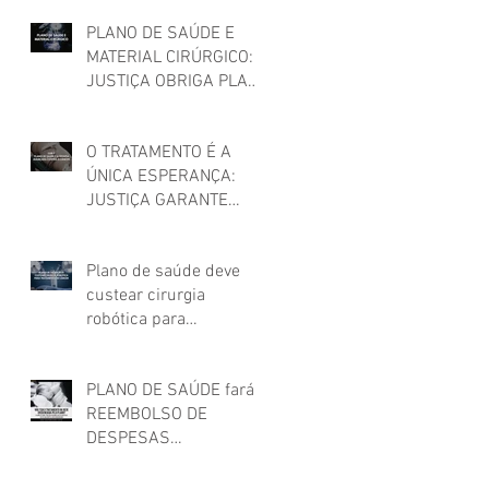
PARA MULHER TRANS
PLANO DE SAÚDE E
MATERIAL CIRÚRGICO:
JUSTIÇA OBRIGA PLANO
DE SAÚDE A CUSTEAR
MATERIAIS UTILIZADOS
O TRATAMENTO É A
EM CIRURGIA
ÚNICA ESPERANÇA:
JUSTIÇA GARANTE
TERAPIA CAR-T PARA
CÂNCER!
Plano de saúde deve
custear cirurgia
robótica para
tratamento de câncer,
decide STJ!
PLANO DE SAÚDE fará
REEMBOLSO DE
DESPESAS
HOSPITALARES feitas
em estabelecimento