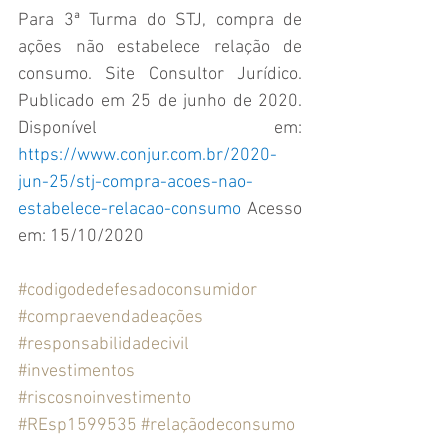
Para 3ª Turma do STJ, compra de 
ações não estabelece relação de 
consumo. Site Consultor Jurídico. 
Publicado em 25 de junho de 2020. 
Disponível em: 
https://www.conjur.com.br/2020-
jun-25/stj-compra-acoes-nao-
estabelece-relacao-consumo
 Acesso 
em: 15/10/2020
#codigodedefesadoconsumidor
#compraevendadeações
#responsabilidadecivil
#investimentos
#riscosnoinvestimento
#REsp1599535
#relaçãodeconsumo