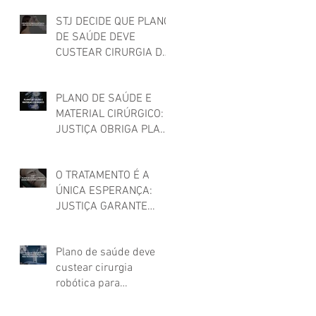
STJ DECIDE QUE PLANO
DE SAÚDE DEVE
CUSTEAR CIRURGIA DE
FEMINIZAÇÃO FACIAL
PARA MULHER TRANS
PLANO DE SAÚDE E
MATERIAL CIRÚRGICO:
JUSTIÇA OBRIGA PLANO
DE SAÚDE A CUSTEAR
MATERIAIS UTILIZADOS
O TRATAMENTO É A
EM CIRURGIA
ÚNICA ESPERANÇA:
JUSTIÇA GARANTE
TERAPIA CAR-T PARA
CÂNCER!
Plano de saúde deve
custear cirurgia
robótica para
tratamento de câncer,
decide STJ!