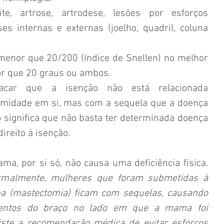
te, artrose, artrodese, lesões por esforços 
ses internas e externas (joelho, quadril, coluna 
 menor que 20/200 (índice de Snellen) no melhor 
r que 20 graus ou ambos. 
acar que a isenção não está relacionada 
rmidade em si, mas com a sequela que a doença 
significa que não basta ter determinada doença 
ireito à isenção.
a, por si só, não causa uma deficiência física. 
rmalmente, mulheres que foram submetidas à 
ma (mastectomia) ficam com sequelas, causando 
entos do braço no lado em que a mama foi 
iste a recomendação médica de evitar esforços 