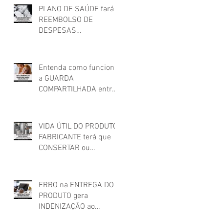
PLANO DE SAÚDE fará
REEMBOLSO DE
DESPESAS
HOSPITALARES feitas
em estabelecimento
não credenciado!
Entenda como funciona
a GUARDA
COMPARTILHADA entre
os pais após o
relacionamento
conjugal
VIDA ÚTIL DO PRODUTO:
FABRICANTE terá que
CONSERTAR ou
SUBSTITUIR PRODUTO
que apresentou
DEFEITO FORA DO
ERRO na ENTREGA DO
PRAZO DE GARANTIA
PRODUTO gera
INDENIZAÇÃO ao
cliente!