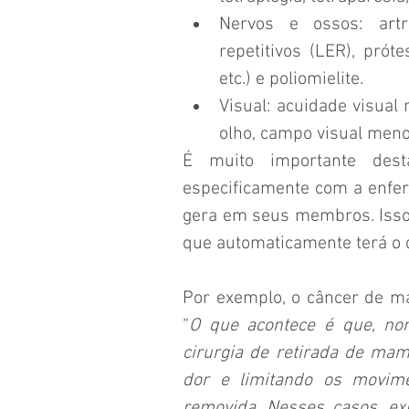
Nervos e ossos: artri
repetitivos (LER), próte
etc.) e poliomielite.  
Visual: acuidade visual
olho, campo visual meno
É muito importante dest
especificamente com a enfe
gera em seus membros. Isso 
que automaticamente terá o d
Por exemplo, o câncer de mam
“
O que acontece é que, no
cirurgia de retirada de ma
dor e limitando os movim
removida. Nesses casos, ex