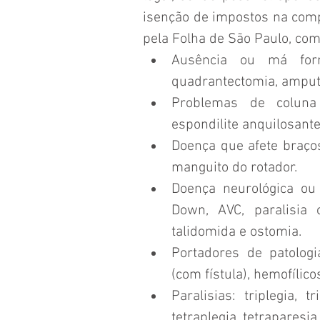
isenção de impostos na comp
pela Folha de São Paulo, com
Ausência ou má form
quadrantectomia, amput
Problemas de coluna (
espondilite anquilosante 
Doença que afete braços 
manguito do rotador.  
Doença neurológica ou 
Down, AVC, paralisia c
talidomida e ostomia.  
Portadores de patologia
(com fístula), hemofílico
Paralisias: triplegia, t
tetraplegia, tetraparesia