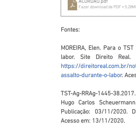
ACÓRDÃO
.pdf
Fazer download de PDF • 5.28M
Fontes:
MOREIRA, Elen. Para o TST 
https://direitoreal.com.br/
assalto-durante-o-labor
. Ace
TST-Ag-RRAg-1445-38.2017.5
Hugo Carlos Scheuermann.
Publicação: 03/11/2020. D
Acesso em: 13/11/2020.