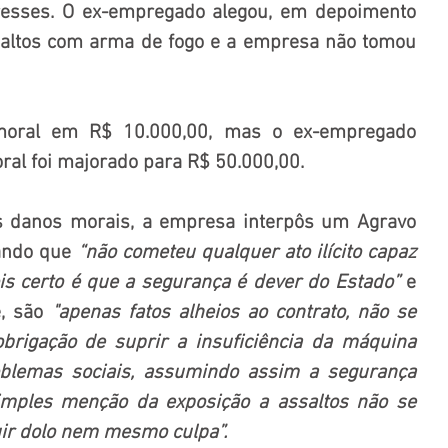
tresses. O ex-empregado alegou, em depoimento 
saltos com arma de fogo e a empresa não tomou 
moral em R$ 10.000,00, mas o ex-empregado 
ral foi majorado para R$ 50.000,00.
s danos morais, a empresa interpôs um Agravo 
ando que 
“não cometeu qualquer ato ilícito capaz 
ois certo é que a segurança é dever do Estado”
 e 
, são 
"apenas fatos alheios ao contrato, não se 
rigação de suprir a insuficiência da máquina 
oblemas sociais, assumindo assim a segurança 
imples menção da exposição a assaltos não se 
uir dolo nem mesmo culpa”.