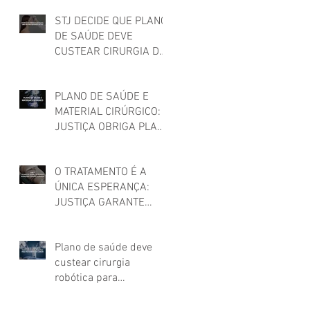
STJ DECIDE QUE PLANO
DE SAÚDE DEVE
CUSTEAR CIRURGIA DE
FEMINIZAÇÃO FACIAL
PARA MULHER TRANS
PLANO DE SAÚDE E
MATERIAL CIRÚRGICO:
JUSTIÇA OBRIGA PLANO
DE SAÚDE A CUSTEAR
MATERIAIS UTILIZADOS
O TRATAMENTO É A
EM CIRURGIA
ÚNICA ESPERANÇA:
JUSTIÇA GARANTE
TERAPIA CAR-T PARA
CÂNCER!
Plano de saúde deve
custear cirurgia
robótica para
tratamento de câncer,
decide STJ!