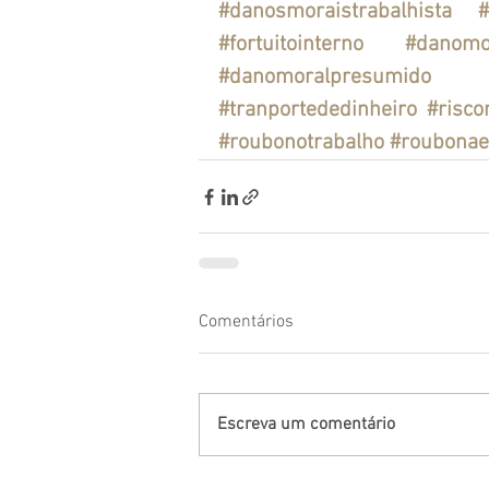
#danosmoraistrabalhista
#
#fortuitointerno
#danomo
#danomoralpresumido
#tranportededinheiro
#risco
#roubonotrabalho
#roubona
Comentários
Escreva um comentário