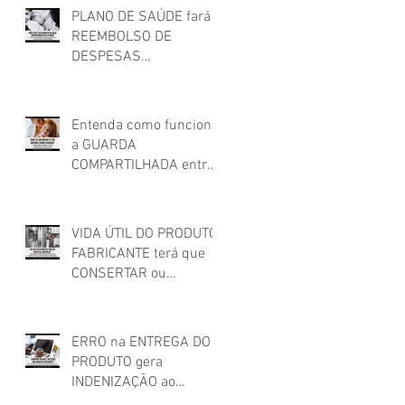
PLANO DE SAÚDE fará
REEMBOLSO DE
DESPESAS
HOSPITALARES feitas
em estabelecimento
não credenciado!
Entenda como funciona
a GUARDA
COMPARTILHADA entre
os pais após o
relacionamento
conjugal
VIDA ÚTIL DO PRODUTO:
FABRICANTE terá que
CONSERTAR ou
SUBSTITUIR PRODUTO
que apresentou
DEFEITO FORA DO
ERRO na ENTREGA DO
PRAZO DE GARANTIA
PRODUTO gera
INDENIZAÇÃO ao
cliente!