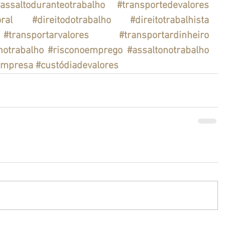
assaltoduranteotrabalho
#transportedevalores
ral
#direitodotrabalho
#direitotrabalhista
#transportarvalores
#transportardinheiro
notrabalho
#risconoemprego
#assaltonotrabalho
empresa
#custódiadevalores