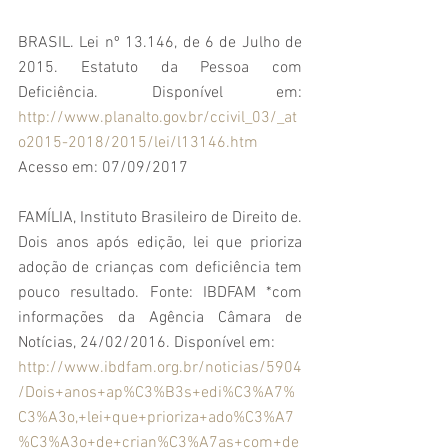
BRASIL. Lei nº 13.146, de 6 de Julho de 
2015. Estatuto da Pessoa com 
Deficiência. Disponível em: 
http://www.planalto.gov.br/ccivil_03/_at
o2015-2018/2015/lei/l13146.htm
Acesso em: 07/09/2017
FAMÍLIA, Instituto Brasileiro de Direito de. 
Dois anos após edição, lei que prioriza 
adoção de crianças com deficiência tem 
pouco resultado. Fonte: IBDFAM *com 
informações da Agência Câmara de 
Notícias, 24/02/2016. Disponível em:
http://www.ibdfam.org.br/noticias/5904
/Dois+anos+ap%C3%B3s+edi%C3%A7%
C3%A3o,+lei+que+prioriza+ado%C3%A7
%C3%A3o+de+crian%C3%A7as+com+de