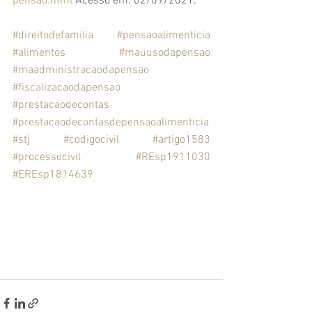
pensao.html
 Acesso em: 02/09/2021.
#direitodefamilia
#pensaoalimenticia
#alimentos
#mauusodapensao
#maadministracaodapensao
#fiscalizacaodapensao
#prestacaodecontas
#prestacaodecontasdepensaoalimenticia
#stj
#codigocivil
#artigo1583
#processocivil
#REsp1911030
#EREsp1814639