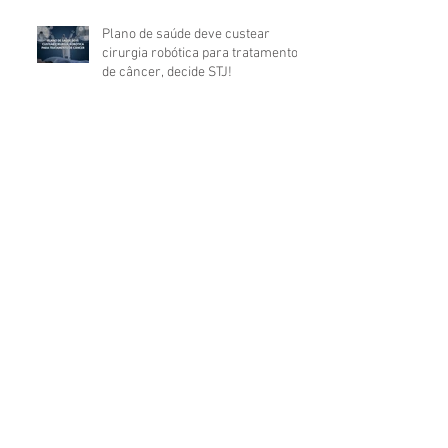
Plano de saúde deve custear
cirurgia robótica para tratamento
de câncer, decide STJ!
PLANO DE SAÚDE fará
REEMBOLSO DE DESPESAS
HOSPITALARES feitas em
estabelecimento não credenciado!
Entenda como funciona a GUARDA
COMPARTILHADA entre os pais
após o relacionamento conjugal
VIDA ÚTIL DO PRODUTO:
FABRICANTE terá que CONSERTAR